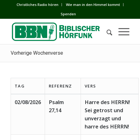
Сhristliches Radio hören
Wie man in den Himmel kommt
Spenden
Vorherige Wochenverse
TAG
REFERENZ
VERS
02/08/2026
Psalm
Harre des HERRN!
27,14
Sei getrost und
unverzagt und
harre des HERRN!