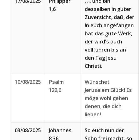
17/08/2025
Philipper
, ... und bin
1,6
desselben in guter
Zuversicht, daß, der
in euch angefangen
hat das gute Werk,
der wird's auch
vollführen bis an
den Tag Jesu
Christi.
10/08/2025
Psalm
Wünschet
122,6
Jerusalem Glück! Es
möge wohl gehen
denen, die dich
lieben!
03/08/2025
Johannes
So euch nun der
8,36
Sohn frei macht, so