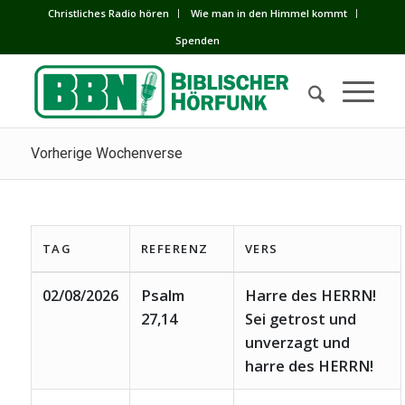
Сhristliches Radio hören
Wie man in den Himmel kommt
Spenden
Vorherige Wochenverse
TAG
REFERENZ
VERS
02/08/2026
Psalm
Harre des HERRN!
27,14
Sei getrost und
unverzagt und
harre des HERRN!