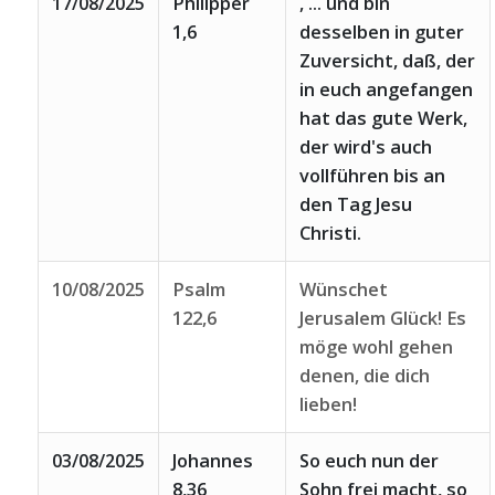
17/08/2025
Philipper
, ... und bin
1,6
desselben in guter
Zuversicht, daß, der
in euch angefangen
hat das gute Werk,
der wird's auch
vollführen bis an
den Tag Jesu
Christi.
10/08/2025
Psalm
Wünschet
122,6
Jerusalem Glück! Es
möge wohl gehen
denen, die dich
lieben!
03/08/2025
Johannes
So euch nun der
8,36
Sohn frei macht, so