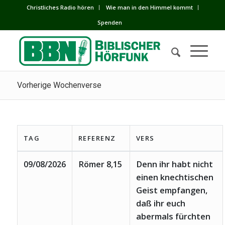
Сhristliches Radio hören
Wie man in den Himmel kommt
Spenden
Vorherige Wochenverse
TAG
REFERENZ
VERS
09/08/2026
Römer 8,15
Denn ihr habt nicht
einen knechtischen
Geist empfangen,
daß ihr euch
abermals fürchten