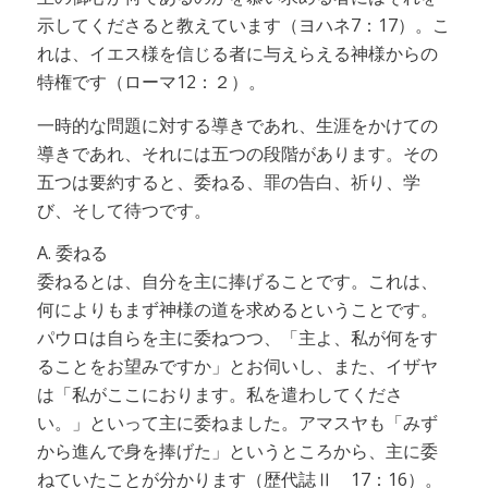
示してくださると教えています（ヨハネ7：17）。こ
れは、イエス様を信じる者に与えらえる神様からの
特権です（ローマ12：２）。
一時的な問題に対する導きであれ、生涯をかけての
導きであれ、それには五つの段階があります。その
五つは要約すると、委ねる、罪の告白、祈り、学
び、そして待つです。
A. 委ねる
委ねるとは、自分を主に捧げることです。これは、
何によりもまず神様の道を求めるということです。
パウロは自らを主に委ねつつ、「主よ、私が何をす
ることをお望みですか」とお伺いし、また、イザヤ
は「私がここにおります。私を遣わしてくださ
い。」といって主に委ねました。アマスヤも「みず
から進んで身を捧げた」というところから、主に委
ねていたことが分かります（歴代誌Ⅱ 17：16）。