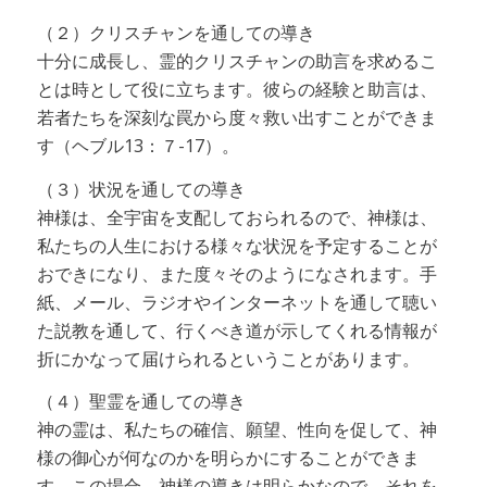
（２）クリスチャンを通しての導き
十分に成長し、霊的クリスチャンの助言を求めるこ
とは時として役に立ちます。彼らの経験と助言は、
若者たちを深刻な罠から度々救い出すことができま
す（ヘブル13：７-17）。
（３）状況を通しての導き
神様は、全宇宙を支配しておられるので、神様は、
私たちの人生における様々な状況を予定することが
おできになり、また度々そのようになされます。手
紙、メール、ラジオやインターネットを通して聴い
た説教を通して、行くべき道が示してくれる情報が
折にかなって届けられるということがあります。
（４）聖霊を通しての導き
神の霊は、私たちの確信、願望、性向を促して、神
様の御心が何なのかを明らかにすることができま
す。この場合、神様の導きは明らかなので、それを