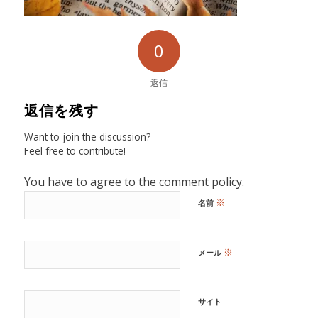
0
返信
返信を残す
Want to join the discussion?
Feel free to contribute!
You have to agree to the comment policy.
※
名前
※
メール
サイト