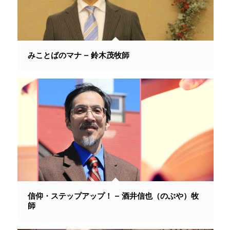
みことばのマナ – 鈴木茂牧師
信仰・ステップアップ！ – 酒井信也（のぶや）牧
師