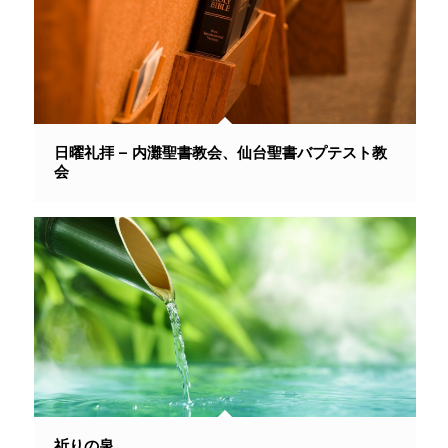
日曜礼拝 – 内灘聖書教会、仙台聖書バプテスト教
会
祈りの泉