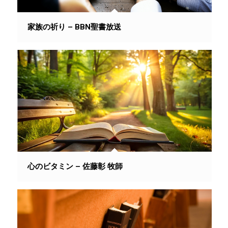
家族の祈り – BBN聖書放送
心のビタミン – 佐藤彰 牧師