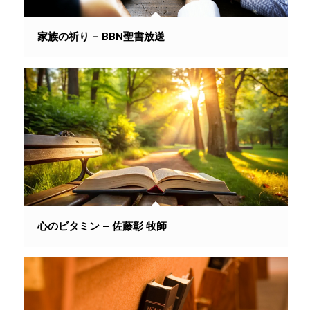
家族の祈り – BBN聖書放送
心のビタミン – 佐藤彰 牧師