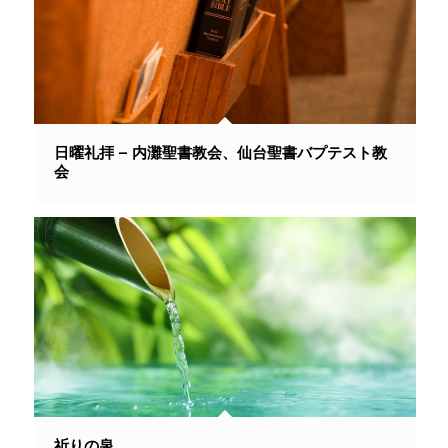
日曜礼拝 – 内灘聖書教会、仙台聖書バプテスト教
会
祈りの泉