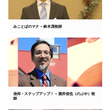
みことばのマナ – 鈴木茂牧師
信仰・ステップアップ！ – 酒井信也（のぶや）牧
師