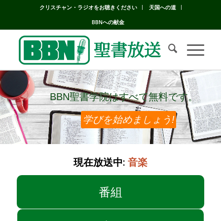
クリスチャン・ラジオをお聴きください
天国への道
BBNへの献金
BBN聖書学院はすべて無料です。
BBN聖書学院はすべて無料です。
学びを始めましょう!
現在放送中:
音楽
番組