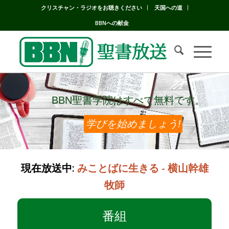
クリスチャン・ラジオをお聴きください
天国への道
BBNへの献金
BBN聖書学院はすべて無料です。
BBN聖書学院はすべて無料です。
学びを始めましょう!
現在放送中:
みことばに生きる - 横山幹雄
牧師
番組