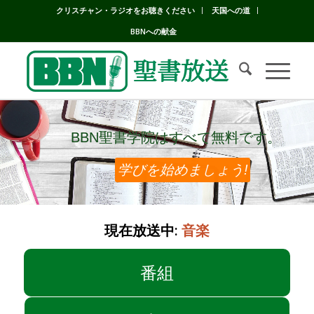
クリスチャン・ラジオをお聴きください
天国への道
BBNへの献金
BBN聖書学院はすべて無料です。
BBN聖書学院はすべて無料です。
学びを始めましょう!
現在放送中:
音楽
番組