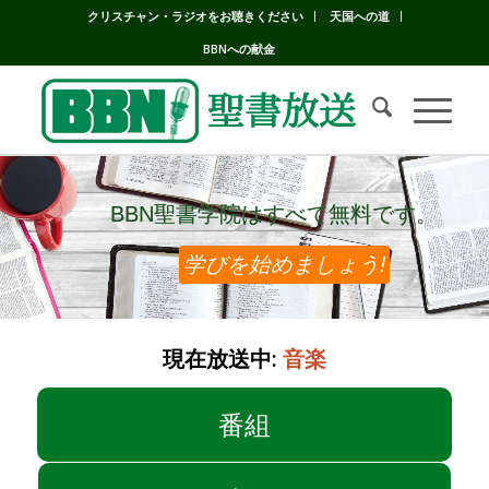
クリスチャン・ラジオをお聴きください
天国への道
BBNへの献金
BBN聖書学院はすべて無料です。
BBN聖書学院はすべて無料です。
学びを始めましょう!
現在放送中:
音楽
番組