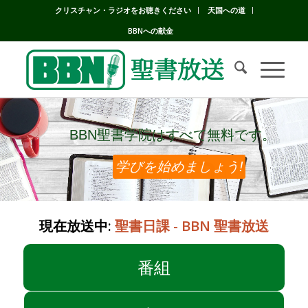
クリスチャン・ラジオをお聴きください
天国への道
BBNへの献金
BBN聖書学院はすべて無料です。
BBN聖書学院はすべて無料です。
学びを始めましょう!
現在放送中:
聖書日課 - BBN 聖書放送
番組