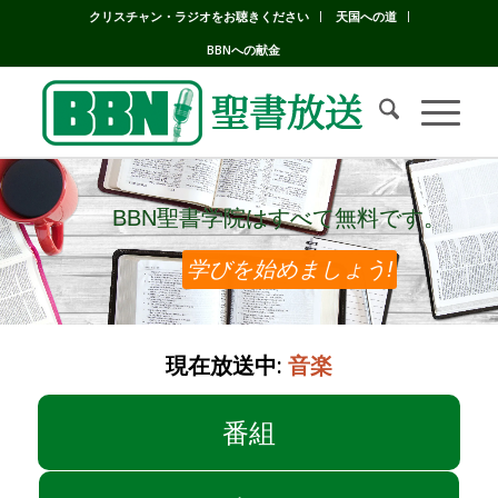
クリスチャン・ラジオをお聴きください
天国への道
BBNへの献金
BBN聖書学院はすべて無料です。
BBN聖書学院はすべて無料です。
学びを始めましょう!
現在放送中:
音楽
番組