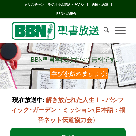
クリスチャン・ラジオをお聴きください
天国への道
BBNへの献金
BBN聖書学院はすべて無料です。
BBN聖書学院はすべて無料です。
学びを始めましょう!
現在放送中:
解き放たれた人生！ - パシフ
ィック･ガーデン・ミッション(日本語：福
音ネット伝道協力会）