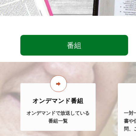
番組
オンデマンド番組
オンデマンドで放送している
一対
番組一覧
書や
問、