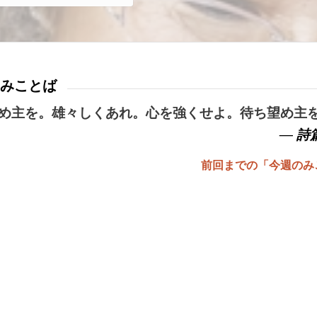
みことば
め主を。雄々しくあれ。心を強くせよ。待ち望め主
— 詩篇
前回までの「今週のみ