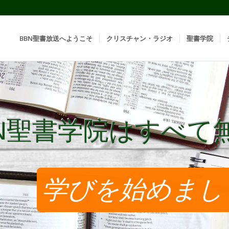
BBN聖書放送へようこそ
クリスチャン・ラジオ
聖書学院
BN聖書学院はすべて
BN聖書学院はすべて
学びを始めまし