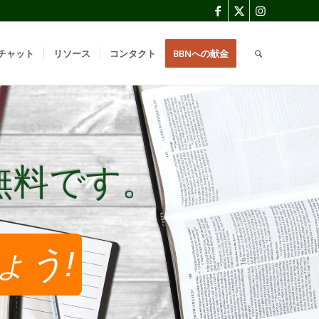
チャット
リソース
コンタクト
BBNへの献金
無料です。
無料です。
ょう!