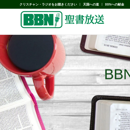
クリスチャン・ラジオをお聴きください
天国への道
BBNへの献金
B
B