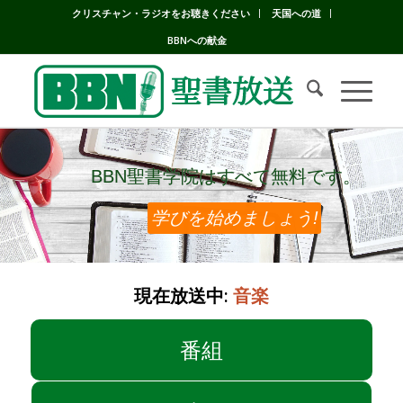
クリスチャン・ラジオをお聴きください
天国への道
BBNへの献金
BBN聖書学院はすべて無料です。
BBN聖書学院はすべて無料です。
学びを始めましょう!
現在放送中:
音楽
番組