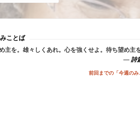
みことば
め主を。雄々しくあれ。心を強くせよ。待ち望め主
— 詩篇
前回までの「今週のみ