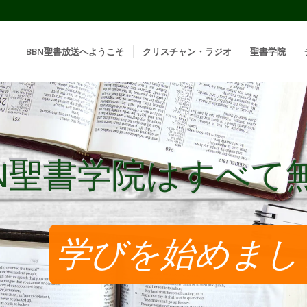
BBN聖書放送へようこそ
クリスチャン・ラジオ
聖書学院
BN聖書学院はすべて
BN聖書学院はすべて
学びを始めまし