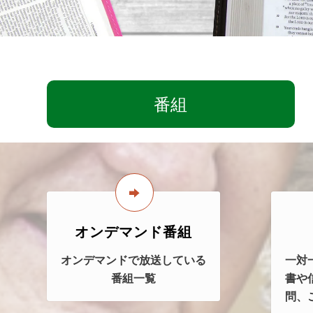
番組
オンデマンド番組
オンデマンドで放送している
一対
番組一覧
書や
問、