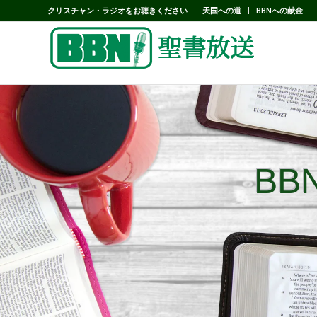
クリスチャン・ラジオをお聴きください
天国への道
BBNへの献金
B
B