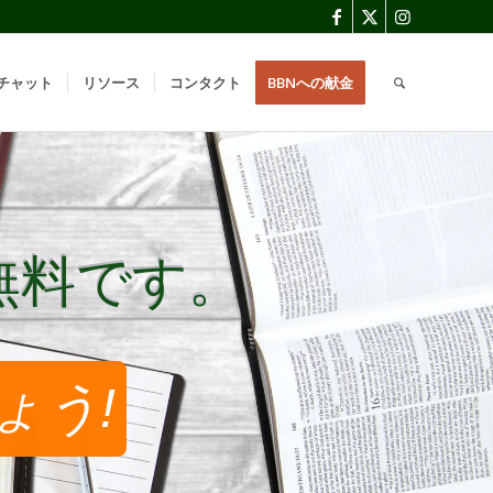
チャット
リソース
コンタクト
BBNへの献金
無料です。
無料です。
ょう!