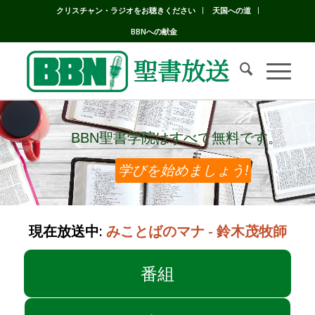
クリスチャン・ラジオをお聴きください
天国への道
BBNへの献金
BBN聖書学院はすべて無料です。
BBN聖書学院はすべて無料です。
学びを始めましょう!
現在放送中:
みことばのマナ - 鈴木茂牧師
番組