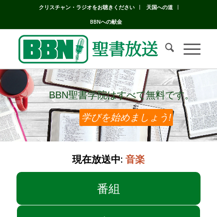
クリスチャン・ラジオをお聴きください
天国への道
BBNへの献金
BBN聖書学院はすべて無料です。
BBN聖書学院はすべて無料です。
学びを始めましょう!
現在放送中:
音楽
番組