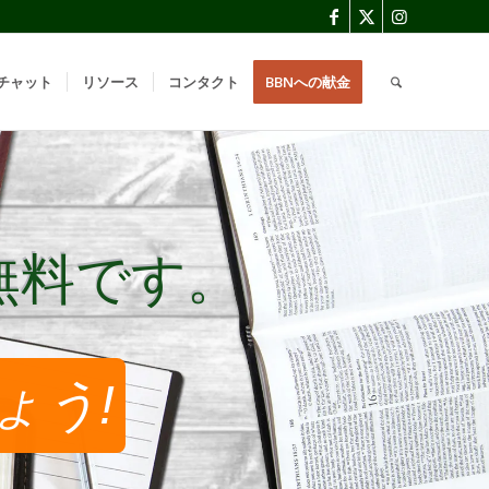
チャット
リソース
コンタクト
BBNへの献金
無料です。
無料です。
ょう!