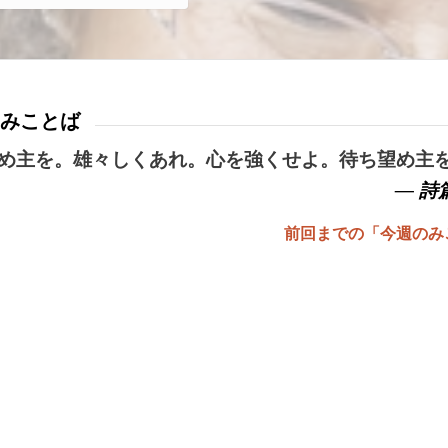
みことば
め主を。雄々しくあれ。心を強くせよ。待ち望め主
— 詩篇
前回までの「今週のみ