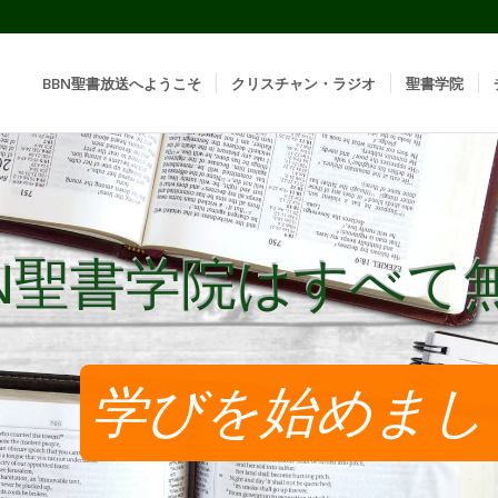
BBN聖書放送へようこそ
クリスチャン・ラジオ
聖書学院
BN聖書学院はすべて
BN聖書学院はすべて
学びを始めまし