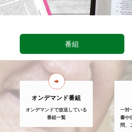
番組
オンデマンド番組
オンデマンドで放送している
一対
番組一覧
書や
問、