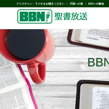
クリスチャン・ラジオをお聴きください
天国への道
BBNへの献金
B
B