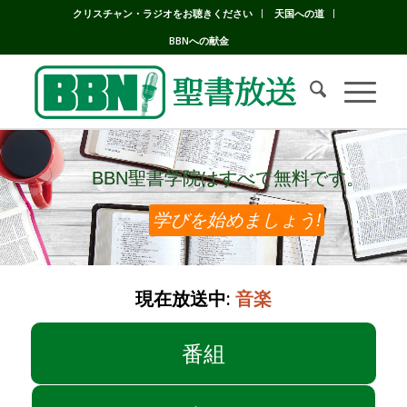
クリスチャン・ラジオをお聴きください
天国への道
BBNへの献金
BBN聖書学院はすべて無料です。
BBN聖書学院はすべて無料です。
学びを始めましょう!
現在放送中:
音楽
番組