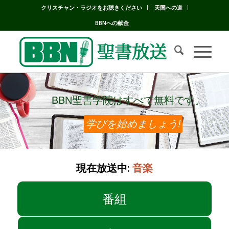
クリスチャン・ラジオをお聴きください
天国への道
BBNへの献金
BBN聖書学院はすべて無料です。
BBN聖書学院はすべて無料です。
学びを始めましょう!
現在放送中:
音楽
番組