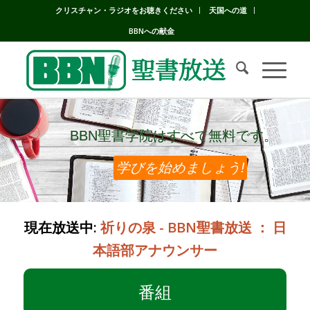
クリスチャン・ラジオをお聴きください
天国への道
BBNへの献金
BBN聖書学院はすべて無料です。
BBN聖書学院はすべて無料です。
学びを始めましょう!
現在放送中:
祈りの泉 - BBN聖書放送 ： 日
本語部アナウンサー
番組