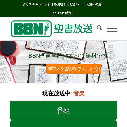
クリスチャン・ラジオをお聴きください
天国への道
BBNへの献金
BBN聖書学院はすべて無料です。
BBN聖書学院はすべて無料です。
学びを始めましょう!
現在放送中:
音楽
番組