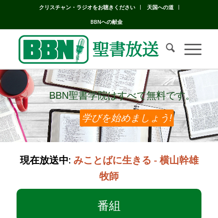
クリスチャン・ラジオをお聴きください
天国への道
BBNへの献金
BBN聖書学院はすべて無料です。
BBN聖書学院はすべて無料です。
学びを始めましょう!
現在放送中:
みことばに生きる - 横山幹雄
牧師
番組