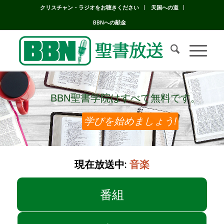
クリスチャン・ラジオをお聴きください
天国への道
BBNへの献金
BBN聖書学院はすべて無料です。
BBN聖書学院はすべて無料です。
学びを始めましょう!
現在放送中:
音楽
番組