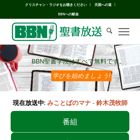
クリスチャン・ラジオをお聴きください
天国への道
BBNへの献金
BBN聖書学院はすべて無料です。
BBN聖書学院はすべて無料です。
学びを始めましょう!
現在放送中:
みことばのマナ - 鈴木茂牧師
番組