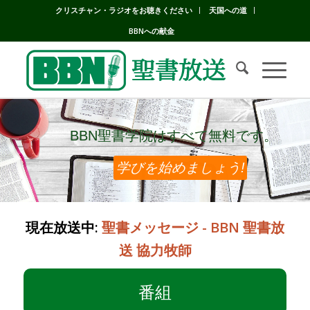
クリスチャン・ラジオをお聴きください
天国への道
BBNへの献金
BBN聖書学院はすべて無料です。
BBN聖書学院はすべて無料です。
学びを始めましょう!
現在放送中:
聖書メッセージ - BBN 聖書放
送 協力牧師
番組