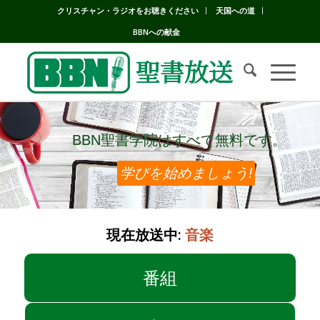
クリスチャン・ラジオをお聴きください
天国への道
BBNへの献金
BBN聖書学院はすべて無料です。
BBN聖書学院はすべて無料です。
学びを始めましょう!
現在放送中:
音楽
番組