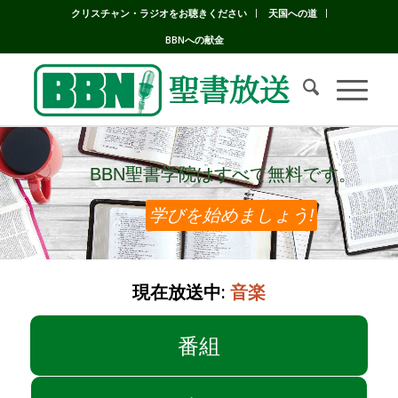
クリスチャン・ラジオをお聴きください
天国への道
BBNへの献金
BBN聖書学院はすべて無料です。
BBN聖書学院はすべて無料です。
学びを始めましょう!
現在放送中:
音楽
番組