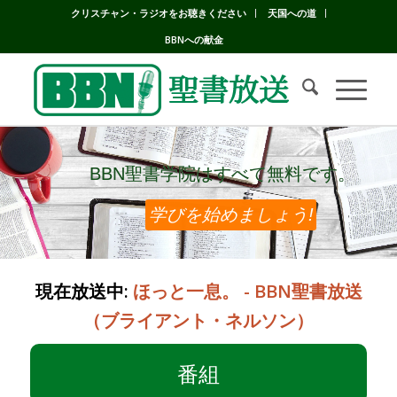
クリスチャン・ラジオをお聴きください
天国への道
BBNへの献金
BBN聖書学院はすべて無料です。
BBN聖書学院はすべて無料です。
学びを始めましょう!
現在放送中:
ほっと一息。 - BBN聖書放送
（ブライアント・ネルソン）
番組