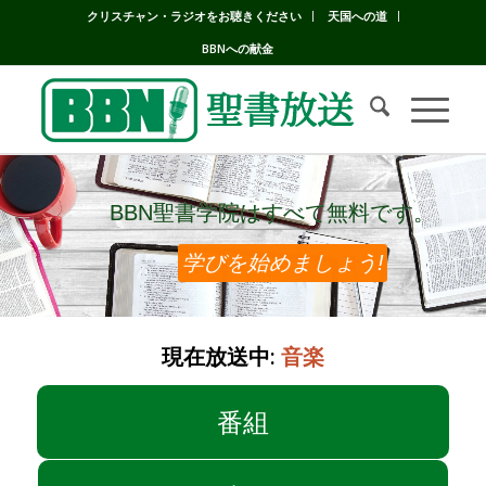
クリスチャン・ラジオをお聴きください
天国への道
BBNへの献金
BBN聖書学院はすべて無料です。
BBN聖書学院はすべて無料です。
学びを始めましょう!
現在放送中:
音楽
番組