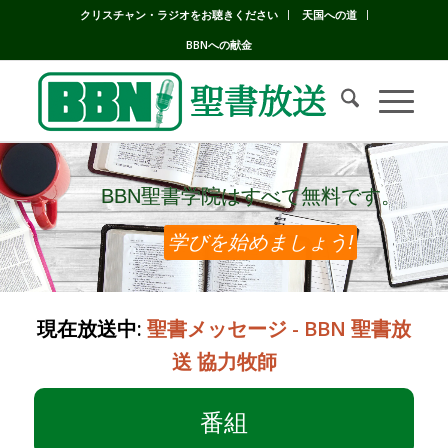
クリスチャン・ラジオをお聴きください
天国への道
BBNへの献金
BBN聖書学院はすべて無料です。
BBN聖書学院はすべて無料です。
学びを始めましょう!
現在放送中:
聖書メッセージ - BBN 聖書放
送 協力牧師
番組