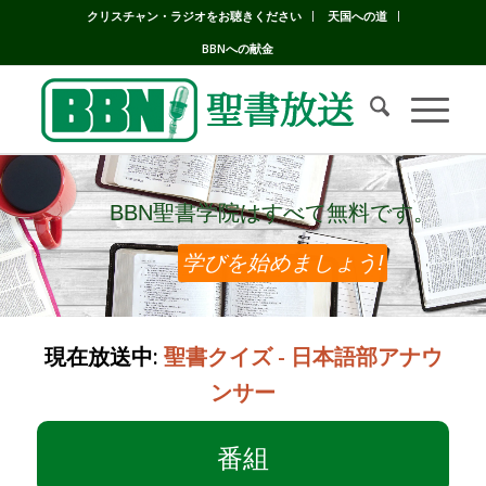
クリスチャン・ラジオをお聴きください
天国への道
BBNへの献金
BBN聖書学院はすべて無料です。
BBN聖書学院はすべて無料です。
学びを始めましょう!
現在放送中:
聖書クイズ - 日本語部アナウ
ンサー
番組