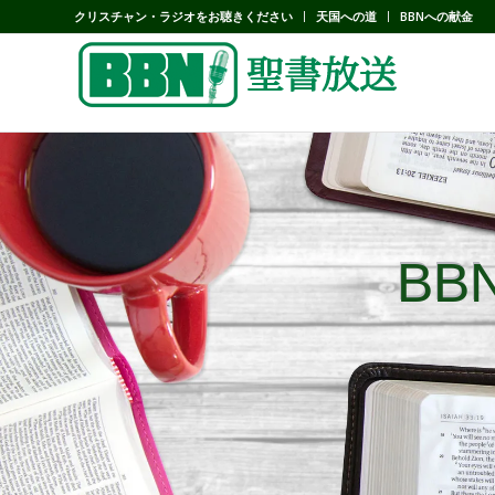
クリスチャン・ラジオをお聴きください
天国への道
BBNへの献金
B
B