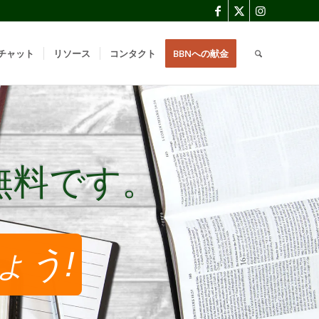
チャット
リソース
コンタクト
BBNへの献金
無料です。
無料です。
ょう!