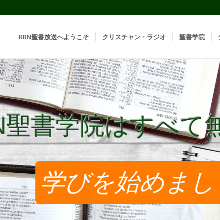
BBN聖書放送へようこそ
クリスチャン・ラジオ
聖書学院
BN聖書学院はすべて
BN聖書学院はすべて
学びを始めまし