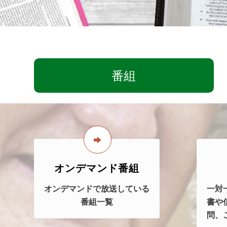
番組
オンデマンド番組
オンデマンドで放送している
一対
番組一覧
書や
問、