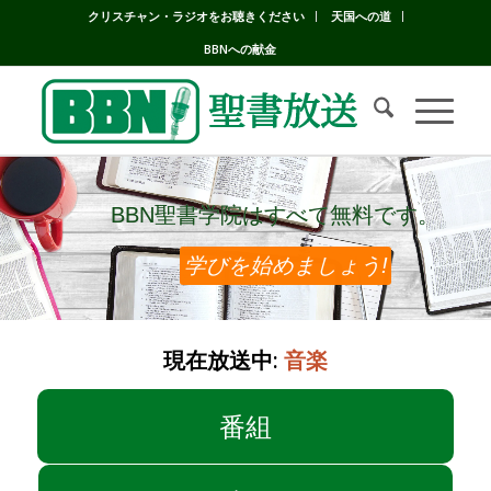
クリスチャン・ラジオをお聴きください
天国への道
BBNへの献金
BBN聖書学院はすべて無料です。
BBN聖書学院はすべて無料です。
学びを始めましょう!
現在放送中:
音楽
番組