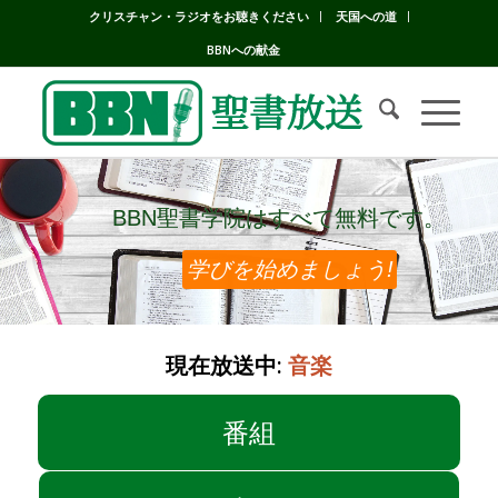
クリスチャン・ラジオをお聴きください
天国への道
BBNへの献金
BBN聖書学院はすべて無料です。
BBN聖書学院はすべて無料です。
学びを始めましょう!
現在放送中:
音楽
番組