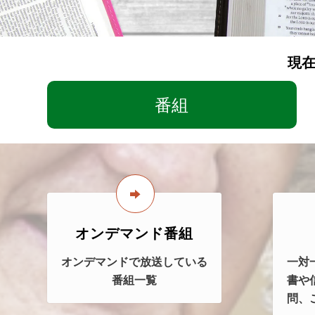
現在
番組
オンデマンド番組
オンデマンドで放送している
一対
番組一覧
書や
問、