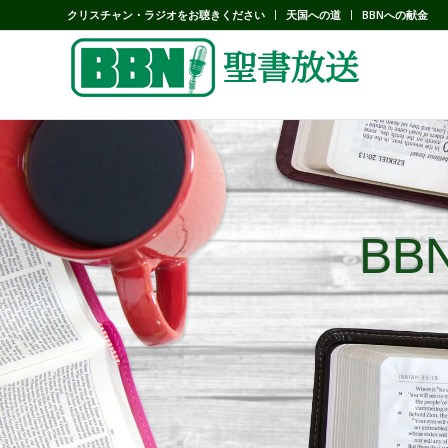
クリスチャン・ラジオをお聴きください
天国への道
BBNへの献金
B
B