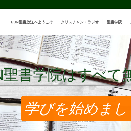
BBN聖書放送へようこそ
クリスチャン・ラジオ
聖書学院
BN聖書学院はすべて
BN聖書学院はすべて
学びを始めまし