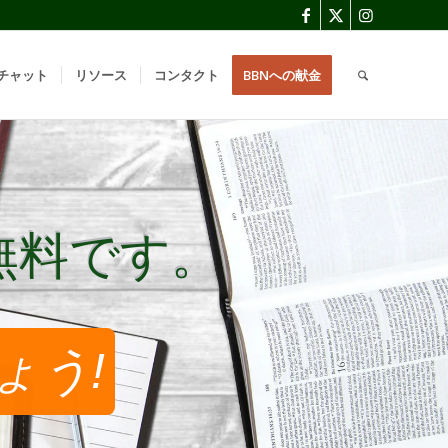
チャット
リソース
コンタクト
BBNへの献金
無料です。
無料です。
ょう!