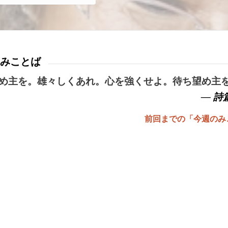
みことば
め主を。雄々しくあれ。心を強くせよ。待ち望め主
— 詩篇
前回までの「今週のみ