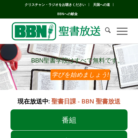
クリスチャン・ラジオをお聴きください
天国への道
BBNへの献金
BBN聖書学院はすべて無料です。
BBN聖書学院はすべて無料です。
学びを始めましょう!
現在放送中:
聖書日課 - BBN 聖書放送
番組