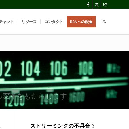
チャット
リソース
コンタクト
BBNへの献金
る変革をもたらします。
ストリーミングの不具合？