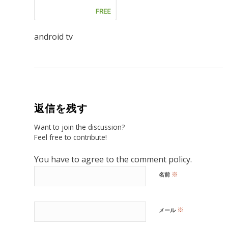
android tv
返信を残す
Want to join the discussion?
Feel free to contribute!
You have to agree to the comment policy.
※
名前
※
メール