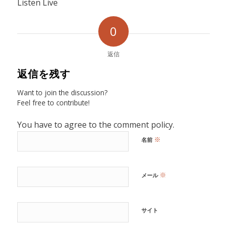
Listen Live
0
返信
返信を残す
Want to join the discussion?
Feel free to contribute!
You have to agree to the comment policy.
※
名前
※
メール
サイト