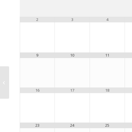
2
3
4
9
10
11
この指とまれ
16
17
18
23
24
25