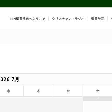
BBN聖書放送へようこそ
クリスチャン・ラジオ
聖書学院
2026
7月
水
木
金
土
1