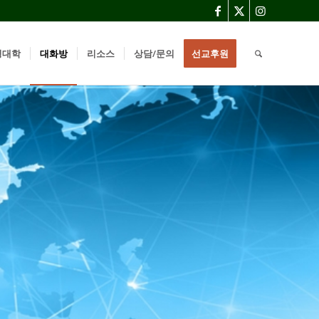
경대학
대화방
리소스
상담/문의
선교후원