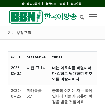
실시간 방송듣기
천국으로 가는 길
선교후원
지난 성경구절
DATE
REFERENCE
VERSE
2026-
시편 27:14
너는 여호와를 바랄찌어
08-02
다 강하고 담대하며 여호
와를 바랄찌어다
2026-
마태복음
긍휼히 여기는 자는 복이
07-26
5:7
있나니 저희가 긍휼히 여
김을 받을 것임이요