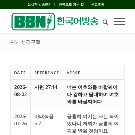
실시간 방송듣기
천국으로 가는 길
선교후원
지난 성경구절
DATE
REFERENCE
VERSE
2026-
시편 27:14
너는 여호와를 바랄찌어
08-02
다 강하고 담대하며 여호
와를 바랄찌어다
2026-
마태복음
긍휼히 여기는 자는 복이
07-26
5:7
있나니 저희가 긍휼히 여
김을 받을 것임이요