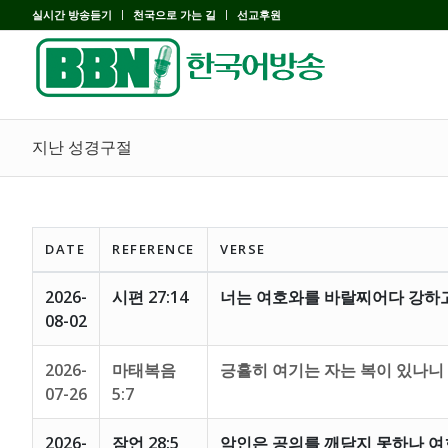
실시간 방송듣기
천국으로 가는 길
선교후원
지난 성경구절
DATE
REFERENCE
VERSE
2026-
시편 27:14
너는 여호와를 바랄찌어다 강하
08-02
2026-
마태복음
긍휼히 여기는 자는 복이 있나니
07-26
5:7
2026-
잠언 28:5
악인은 공의를 깨닫지 못하나 여