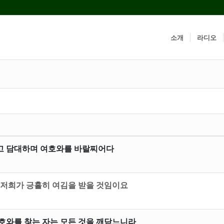
소개
라디오
고 담대하며 여호와를 바랄찌어다
 저희가 긍휼히 여김을 받을 것임이요
호와를 찾는 자는 모든 것을 깨닫느니라