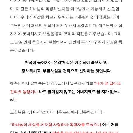
여기에 하나님과 화목할 수 있는 간단하고 값없는 길이 여기 있습니
다. 이 길은 하나님의 독생하신 아들 예수님께서 가능케 하신 길입
니다. 우리의 죄값을 치르기 위해서는 피흘림이 있어야 했는데 예
수님께서 이 희생의 제물이 되기 위해서 오셨습니다. 예수님께서 십
자가에 못박히시고 보혈을 흘려 우리의 죄값을 치루셨습니다. 그리
고 삼일 만에 죽음에서 부활하셔서 단번에 우리의 구주가 되심을 확
증하셨습니다.
천국에 들어가는 유일한 길은 예수님이 죽으시고,
장사되시고, 부활하심을 전적으로 신뢰하는 것입니다.
예수님께서 요한복음 14장 6절에서 말씀하시기를
“내가 곧 길이요
진리요 생명이니
나로 말미암지 않고는 아버지께로 올 자가 없느니
라
.”
요한복음 3장16-17절에서 더욱 분명하게 말씀하십니다.
“하나님이 세상을 이처럼 사랑하사 독생자를 주셨으니
이는 저를
믿는 자마다 멸망치 않고
영생을 얻게 하려 하심이니라.하나님 그