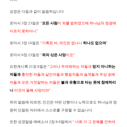
성경은 다음과 같이 말씀하십니다
로마서 3장 23절은
“
모든 사람
이 죄를 범하였으매 하나님의 영광에
이르지 못하더니”
로마서 3장 10절은
“기록된 바, 의인은 없나니
하나도 없으며
”
로마서 6장 23절은
“
죄의 삯은 사망
이요”
요한계시록 21장 8절은
“그러나 두려워하는 자들과
믿지 아니하는
자들과
흉악한 자들과 살인자들과 행음자들과 술객들과 우상 숭배
자들과 모든 거짓말하는 자들은
불과 유황으로 타는 못에 참예하리
니
이것이 둘째 사망이라”
위의 말씀에 따르면, 인간은 어떤 선행이나 노력으로도 하나님과 영
원히 단절된 자리에서 스스로를 구원할 수 없습니다.
또한 성경말씀 에베소서 2장 8-9절에서
“ 너희 가 그 은혜를 인하여