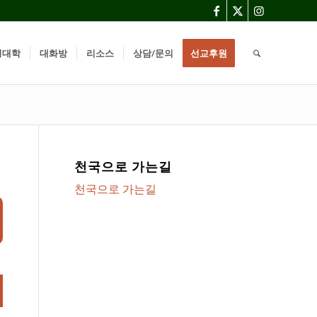
경대학
대화방
리소스
상담/문의
선교후원
천국으로 가는길
천국으로 가는길