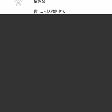
도해요.
참 …. 감사합니다.
넘치는 은혜를 주시는 BBN 라디오는 나
의 삶의 믿음의 동역자 입니다.
참 고마운것은 저는 일어나 기도 끝나면
첫번째 하는일이 BBN 라디오를 틀어서
말씀과 찬양을 들으면서 하루을 시작합
니다.
감사해요.
FL에서
안녕하세요?
볼리비아입니다…