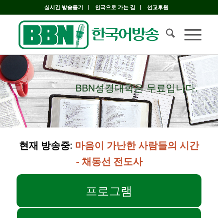
실시간 방송듣기
천국으로 가는 길
선교후원
BBN성경대학은 무료입니다.
BBN성경대학은 무료입니다.
현재 방송중:
마음이 가난한 사람들의 시간
- 채동선 전도사
프로그램